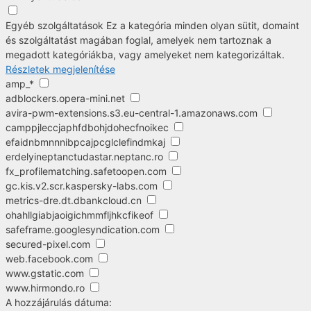
Egyéb szolgáltatások
Ez a kategória minden olyan sütit, domaint
és szolgáltatást magában foglal, amelyek nem tartoznak a
megadott kategóriákba, vagy amelyeket nem kategorizáltak.
Részletek megjelenítése
amp_*
adblockers.opera-mini.net
avira-pwm-extensions.s3.eu-central-1.amazonaws.com
camppjleccjaphfdbohjdohecfnoikec
efaidnbmnnnibpcajpcglclefindmkaj
erdelyineptanctudastar.neptanc.ro
fx_profilematching.safetoopen.com
gc.kis.v2.scr.kaspersky-labs.com
metrics-dre.dt.dbankcloud.cn
ohahllgiabjaoigichmmfljhkcfikeof
safeframe.googlesyndication.com
secured-pixel.com
web.facebook.com
www.gstatic.com
www.hirmondo.ro
A hozzájárulás dátuma: