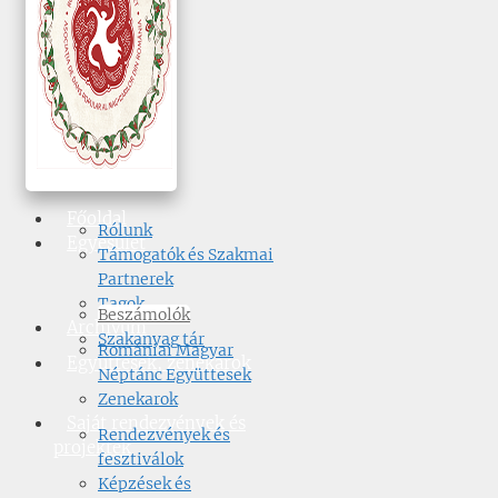
Főoldal
Rólunk
Egyesület
Támogatók és Szakmai
Partnerek
Tagok
Beszámolók
Archívum
Szakanyag tár
Romániai Magyar
Együttesek, zenekarok
Néptánc Együttesek
Zenekarok
Saját rendezvények és
Rendezvények és
projektek
fesztiválok
Képzések és