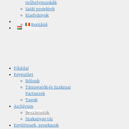
műhelymunkák
Saját projektek
Kiadványok
Kapcsolat
Română
Magyar
Főoldal
Egyesület
Rólunk
Támogatók és Szakmai
Partnerek
Tagok
Archívum
Beszámolók
Szakanyag tár
Együttesek, zenekarok