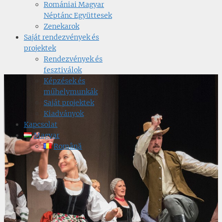
Romániai Magyar
Néptánc Együttesek
Zenekarok
Saját rendezvények és
projektek
Rendezvények és
fesztiválok
Képzések és
műhelymunkák
Saját projektek
Kiadványok
Kapcsolat
Magyar
Română