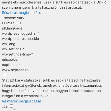
megfelelő működéséhez. Ezek a sütik és szolgáltatások a GDPR
szerint nem igénylik a felhasználó hozzájárulását.
Részletek megjelenítése
_lscache_vary
PHPSESSID
pll_language
wordpress_logged_in_*
wordpress_test_cookie
wp_lang
wp-settings-*
wp-settings-time-*
mhcookie
neptanc.ro
www.neptanc.ro
Statisztikai
A statisztikai sütik és szolgáltatások felhasználási
információkat gyűjtenek, amelyek lehetővé teszik számunkra,
hogy betekintést nyerjünk abba, hogyan lépnek kapcsolatba
látogatóink a weboldalunkkal.
Részletek megjelenítése
_ga