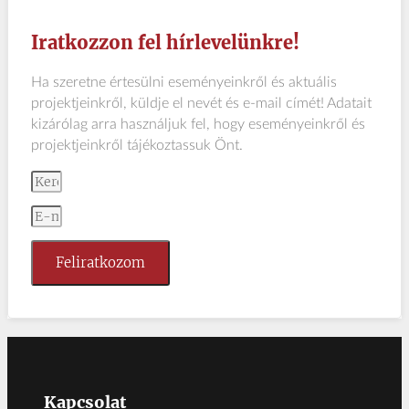
Iratkozzon fel hírlevelünkre!
Ha szeretne értesülni eseményeinkről és aktuális
projektjeinkről, küldje el nevét és e-mail címét! Adatait
kizárólag arra használjuk fel, hogy eseményeinkről és
projektjeinkről tájékoztassuk Önt.
Feliratkozom
Kapcsolat