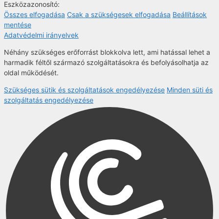
Eszközazonosító:
Összes elfogadása
Csak a szükségesek elfogadása
Beállítások
mentése
Adatvédelmi irányelvek
Néhány szükséges erőforrást blokkolva lett, ami hatással lehet a
harmadik féltől származó szolgáltatásokra és befolyásolhatja az
oldal működését.
Szükséges sütik és szolgáltatások engedélyezése
Minden süti és
szolgáltatás engedélyezése