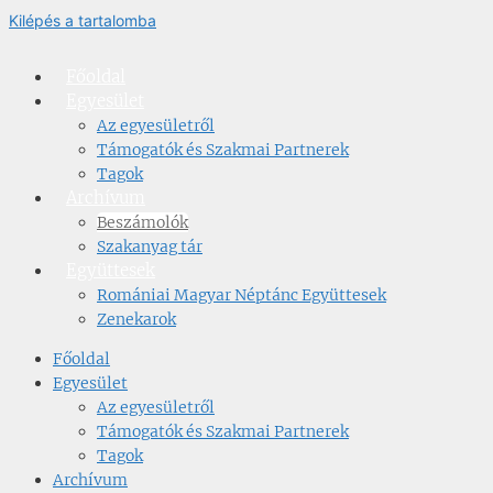
Kilépés a tartalomba
Főoldal
Egyesület
Az egyesületről
Támogatók és Szakmai Partnerek
Tagok
Archívum
Beszámolók
Szakanyag tár
Együttesek
Romániai Magyar Néptánc Együttesek
Zenekarok
Főoldal
Egyesület
Az egyesületről
Támogatók és Szakmai Partnerek
Tagok
Archívum