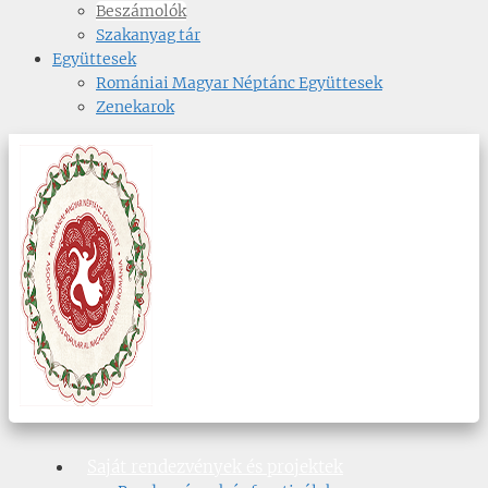
Beszámolók
Szakanyag tár
Együttesek
Romániai Magyar Néptánc Együttesek
Zenekarok
Saját rendezvények és projektek