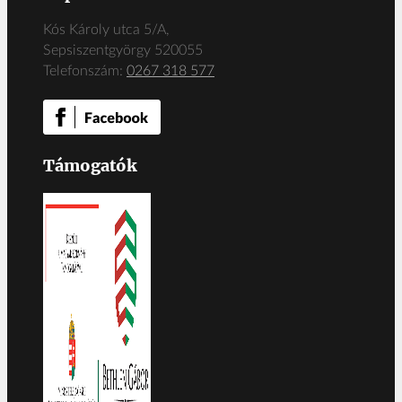
Kós Károly utca 5/A,
Sepsiszentgyörgy 520055
Telefonszám:
0267 318 577
Támogatók