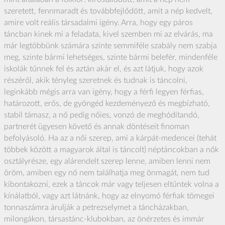
szeretett, fennmaradt és továbbfejlődött, amit a nép kedvelt,
amire volt reális társadalmi igény. Arra, hogy egy páros
táncban kinek mi a feladata, kivel szemben mi az elvárás, ma
már legtöbbünk számára szinte semmiféle szabály nem szabja
meg, szinte bármi lehetséges, szinte bármi belefér, mindenféle
iskolák tűnnek fel és aztán akár el, és azt látjuk, hogy azok
részéről, akik tényleg szeretnek és tudnak is táncolni,
leginkább mégis arra van igény, hogy a férfi legyen férfias,
határozott, erős, de gyöngéd kezdeményező és megbízható,
stabil támasz, a nő pedig nőies, vonzó de meghódítandó,
partnerét ügyesen követő és annak döntéseit finoman
befolyásoló. Ha az a női szerep, ami a kárpát-medencei (tehát
többek között a magyarok által is táncolt) néptáncokban a nők
osztályrésze, egy alárendelt szerep lenne, amiben lenni nem
öröm, amiben egy nő nem találhatja meg önmagát, nem tud
kibontakozni, ezek a táncok már vagy teljesen eltűntek volna a
kínálatból, vagy azt látnánk, hogy az elnyomó férfiak tömegei
tonnaszámra árulják a petrezselymet a táncházakban,
milongákon, társastánc-klubokban, az önérzetes és immár