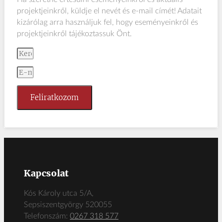
projektjeinkről, küldje el nevét és e-mail címét! Adatait
kizárólag arra használjuk fel, hogy eseményeinkről és
projektjeinkről tájékoztassuk Önt.
Feliratkozom
Kapcsolat
Kós Károly utca 5/A,
Sepsiszentgyörgy 520055
Telefonszám:
0267 318 577