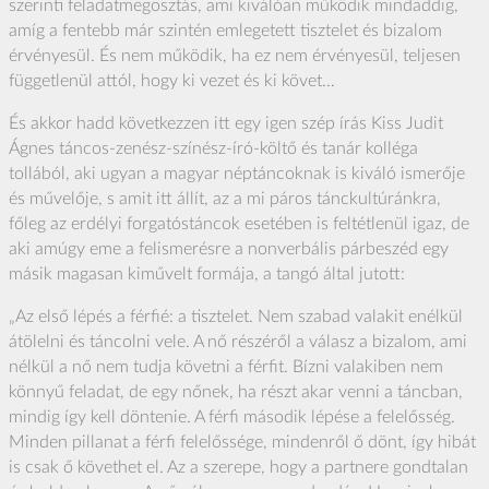
szerinti feladatmegosztás, ami kiválóan működik mindaddig,
amíg a fentebb már szintén emlegetett tisztelet és bizalom
érvényesül. És nem működik, ha ez nem érvényesül, teljesen
függetlenül attól, hogy ki vezet és ki követ…
És akkor hadd következzen itt egy igen szép írás Kiss Judit
Ágnes táncos-zenész-színész-író-költő és tanár kolléga
tollából, aki ugyan a magyar néptáncoknak is kiváló ismerője
és művelője, s amit itt állít, az a mi páros tánckultúránkra,
főleg az erdélyi forgatóstáncok esetében is feltétlenül igaz, de
aki amúgy eme a felismerésre a nonverbális párbeszéd egy
másik magasan kiművelt formája, a tangó által jutott:
„Az első lépés a férfié: a tisztelet. Nem szabad valakit enélkül
átölelni és táncolni vele. A nő részéről a válasz a bizalom, ami
nélkül a nő nem tudja követni a férfit. Bízni valakiben nem
könnyű feladat, de egy nőnek, ha részt akar venni a táncban,
mindig így kell döntenie. A férfi második lépése a felelősség.
Minden pillanat a férfi felelőssége, mindenről ő dönt, így hibát
is csak ő követhet el. Az a szerepe, hogy a partnere gondtalan