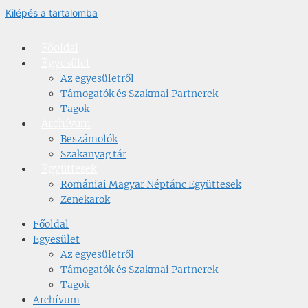
Kilépés a tartalomba
Főoldal
Egyesület
Az egyesületről
Támogatók és Szakmai Partnerek
Tagok
Archívum
Beszámolók
Szakanyag tár
Együttesek
Romániai Magyar Néptánc Együttesek
Zenekarok
Főoldal
Egyesület
Az egyesületről
Támogatók és Szakmai Partnerek
Tagok
Archívum