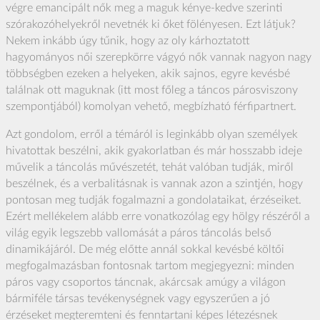
végre emancipált nők meg a maguk kénye-kedve szerinti
szórakozóhelyekről nevetnék ki őket fölényesen. Ezt látjuk?
Nekem inkább úgy tűnik, hogy az oly kárhoztatott
hagyományos női szerepkörre vágyó nők vannak nagyon nagy
többségben ezeken a helyeken, akik sajnos, egyre kevésbé
találnak ott maguknak (itt most főleg a táncos párosviszony
szempontjából) komolyan vehető, megbízható férfipartnert.
Azt gondolom, erről a témáról is leginkább olyan személyek
hivatottak beszélni, akik gyakorlatban és már hosszabb ideje
művelik a táncolás művészetét, tehát valóban tudják, miről
beszélnek, és a verbalitásnak is vannak azon a szintjén, hogy
pontosan meg tudják fogalmazni a gondolataikat, érzéseiket.
Ezért mellékelem alább erre vonatkozólag egy hölgy részéről a
világ egyik legszebb vallomását a páros táncolás belső
dinamikájáról. De még előtte annál sokkal kevésbé költői
megfogalmazásban fontosnak tartom megjegyezni: minden
páros vagy csoportos táncnak, akárcsak amúgy a világon
bármiféle társas tevékenységnek vagy egyszerűen a jó
érzéseket megteremteni és fenntartani képes létezésnek