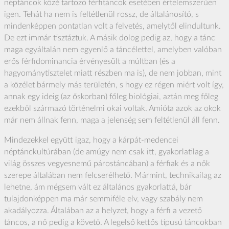
néptáncok közé tartozó férfitáncok esetében értelemszerűen
igen. Tehát ha nem is feltétlenül rossz, de általánosító, s
mindenképpen pontatlan volt a felvetés, amelytől elindultunk.
De ezt immár tisztáztuk. A másik dolog pedig az, hogy a tánc
maga egyáltalán nem egyenlő a táncélettel, amelyben valóban
erős férfidominancia érvényesült a múltban (és a
hagyománytisztelet miatt részben ma is), de nem jobban, mint
a közélet bármely más területén, s hogy ez régen miért volt így,
annak egy ideig (az őskorban) főleg biológiai, aztán meg főleg
ezekből származó történelmi okai voltak. Amióta azok az okok
már nem állnak fenn, maga a jelenség sem feltétlenül áll fenn.
Mindezekkel együtt igaz, hogy a kárpát-medencei
néptánckultúrában (de amúgy nem csak itt, gyakorlatilag a
világ összes vegyesnemű párostáncában) a férfiak és a nők
szerepe általában nem felcserélhető. Mármint, technikailag az
lehetne, ám mégsem vált ez általános gyakorlattá, bár
tulajdonképpen ma már semmiféle elv, vagy szabály nem
akadályozza. Általában az a helyzet, hogy a férfi a vezető
táncos, a nő pedig a követő. A legelső kettős típusú táncokban