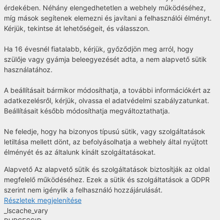
érdekében. Néhány elengedhetetlen a webhely működéséhez,
míg mások segítenek elemezni és javítani a felhasználói élményt.
Kérjük, tekintse át lehetőségeit, és válasszon.
Ha 16 évesnél fiatalabb, kérjük, győződjön meg arról, hogy
szülője vagy gyámja beleegyezését adta, a nem alapvető sütik
használatához.
A beállításait bármikor módosíthatja, a további információkért az
adatkezelésről, kérjük, olvassa el adatvédelmi szabályzatunkat.
Beállításait később módosíthatja megváltoztathatja.
Ne feledje, hogy ha bizonyos típusú sütik, vagy szolgáltatások
letiltása mellett dönt, az befolyásolhatja a webhely által nyújtott
élményét és az általunk kínált szolgáltatásokat.
Alapvető
Az alapvető sütik és szolgáltatások biztosítják az oldal
megfelelő működéséhez. Ezek a sütik és szolgáltatások a GDPR
szerint nem igénylik a felhasználó hozzájárulását.
Részletek megjelenítése
_lscache_vary