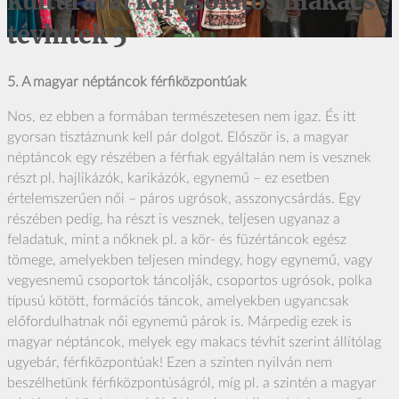
kultúrával kapcsolatos makacs
tévhitek 5
5. A magyar néptáncok férfiközpontúak
Nos, ez ebben a formában természetesen nem igaz. És itt
gyorsan tisztáznunk kell pár dolgot. Először is, a magyar
néptáncok egy részében a férfiak egyáltalán nem is vesznek
részt pl. hajlikázók, karikázók, egynemű – ez esetben
értelemszerűen női – páros ugrósok, asszonycsárdás. Egy
részében pedig, ha részt is vesznek, teljesen ugyanaz a
feladatuk, mint a nőknek pl. a kör- és füzértáncok egész
tömege, amelyekben teljesen mindegy, hogy egynemű, vagy
vegyesnemű csoportok táncolják, csoportos ugrósok, polka
típusú kötött, formációs táncok, amelyekben ugyancsak
előfordulhatnak női egynemű párok is. Márpedig ezek is
magyar néptáncok, melyek egy makacs tévhit szerint állítólag
ugyebár, férfiközpontúak! Ezen a szinten nyilván nem
beszélhetünk férfiközpontúságról, míg pl. a szintén a magyar