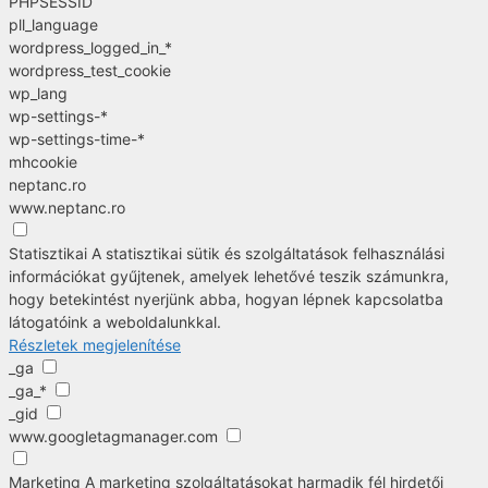
PHPSESSID
pll_language
wordpress_logged_in_*
wordpress_test_cookie
wp_lang
wp-settings-*
wp-settings-time-*
mhcookie
neptanc.ro
www.neptanc.ro
Statisztikai
A statisztikai sütik és szolgáltatások felhasználási
információkat gyűjtenek, amelyek lehetővé teszik számunkra,
hogy betekintést nyerjünk abba, hogyan lépnek kapcsolatba
látogatóink a weboldalunkkal.
Részletek megjelenítése
_ga
_ga_*
_gid
www.googletagmanager.com
Marketing
A marketing szolgáltatásokat harmadik fél hirdetői