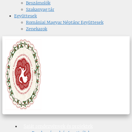
Beszámolók
Szakanyag tár
Együttesek
Romániai Magyar Néptánc Együttesek
Zenekarok
Saját rendezvények és projektek