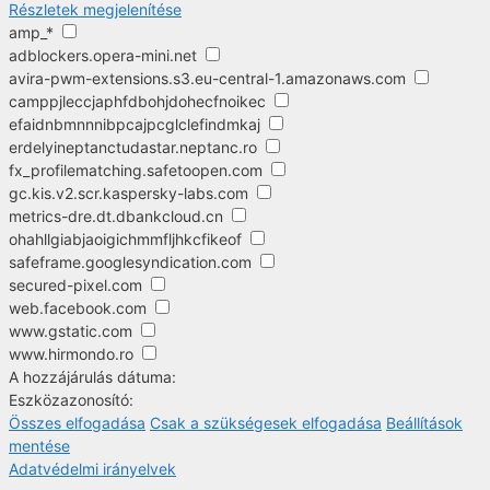
Részletek megjelenítése
amp_*
adblockers.opera-mini.net
avira-pwm-extensions.s3.eu-central-1.amazonaws.com
camppjleccjaphfdbohjdohecfnoikec
efaidnbmnnnibpcajpcglclefindmkaj
erdelyineptanctudastar.neptanc.ro
fx_profilematching.safetoopen.com
gc.kis.v2.scr.kaspersky-labs.com
metrics-dre.dt.dbankcloud.cn
ohahllgiabjaoigichmmfljhkcfikeof
safeframe.googlesyndication.com
secured-pixel.com
web.facebook.com
www.gstatic.com
www.hirmondo.ro
A hozzájárulás dátuma:
Eszközazonosító:
Összes elfogadása
Csak a szükségesek elfogadása
Beállítások
mentése
Adatvédelmi irányelvek