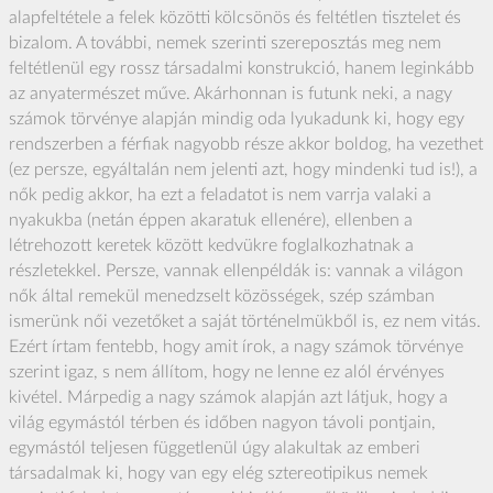
alapfeltétele a felek közötti kölcsönös és feltétlen tisztelet és
bizalom. A további, nemek szerinti szereposztás meg nem
feltétlenül egy rossz társadalmi konstrukció, hanem leginkább
az anyatermészet műve. Akárhonnan is futunk neki, a nagy
számok törvénye alapján mindig oda lyukadunk ki, hogy egy
rendszerben a férfiak nagyobb része akkor boldog, ha vezethet
(ez persze, egyáltalán nem jelenti azt, hogy mindenki tud is!), a
nők pedig akkor, ha ezt a feladatot is nem varrja valaki a
nyakukba (netán éppen akaratuk ellenére), ellenben a
létrehozott keretek között kedvükre foglalkozhatnak a
részletekkel. Persze, vannak ellenpéldák is: vannak a világon
nők által remekül menedzselt közösségek, szép számban
ismerünk női vezetőket a saját történelmükből is, ez nem vitás.
Ezért írtam fentebb, hogy amit írok, a nagy számok törvénye
szerint igaz, s nem állítom, hogy ne lenne ez alól érvényes
kivétel. Márpedig a nagy számok alapján azt látjuk, hogy a
világ egymástól térben és időben nagyon távoli pontjain,
egymástól teljesen függetlenül úgy alakultak az emberi
társadalmak ki, hogy van egy elég sztereotipikus nemek