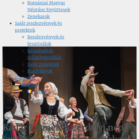
Romániai Magyar
Néptánc Együttesek
Zenekarok
Saját rendezvények és
projektek
Rendezvények és
fesztiválok
Képzések és
műhelymunkák
Saját projektek
Kiadványok
Kapcsolat
Magyar
Română
Kádár Elemér: Az erdélyi népi