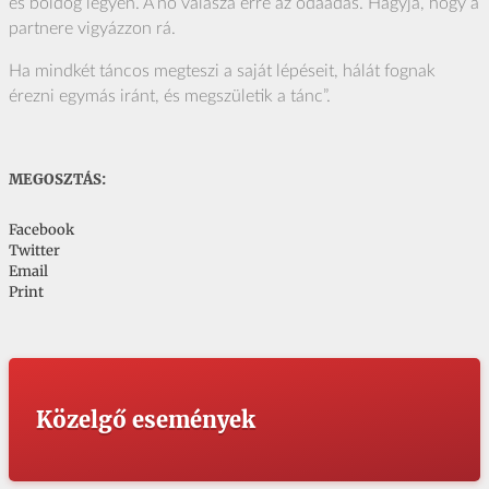
és boldog legyen. A nő válasza erre az odaadás. Hagyja, hogy a
partnere vigyázzon rá.
Ha mindkét táncos megteszi a saját lépéseit, hálát fognak
érezni egymás iránt, és megszületik a tánc”.
MEGOSZTÁS:
Facebook
Twitter
Email
Print
Közelgő események