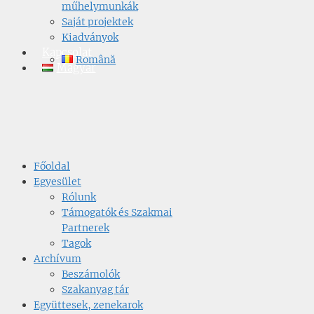
műhelymunkák
Saját projektek
Kiadványok
Kapcsolat
Română
Magyar
Főoldal
Egyesület
Rólunk
Támogatók és Szakmai
Partnerek
Tagok
Archívum
Beszámolók
Szakanyag tár
Együttesek, zenekarok