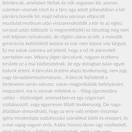
(körtáncok, amelyben férfiak és nők vegyesen kb. azonos
számban vesznek részt és a tánc egy adott pillanatában a kör
párokra bomlik fel, majd néhány párosan eltáncolt
mozdulat/motívum után visszarendeződik a kör és az egész
sorozat aztán többször is megismétlődik) ez látszólag még nem
volt teljesen nyilvánvaló, de rögtön utána az lett, a második
generációs kettősöktől kezdve ez már nem képezi vita tárgyát.
Ez ma sokak számára azt jelenti, hogy a nő itt alárendelt
szerepben van. Vékony jégen táncolunk, nagyon érzékeny
területe ez a mai közbeszédnek, de egy dologban talán egyet
tudunk érteni. A táncolás érzelmi alapú tevékenység, nem jogi,
vagy társadalomtudományos… A táncok fejlődését a
történelem során sokszor, sokan megpróbálták befolyásolni,
megszabni, ma is vannak mifelénk is – főleg újprotestáns
vallási – közösségek, amelyekben ez egy szigorúan
szabályozott, vagy egyenesen tiltott tevékenység. De nagy-
általában elmondható, hogy az erre való emberi-össznépi
igény mindenfajta szabályozási szándékot túlélt és elsepert, és
a mai napig nagyon erős. A tánc hosszú távon úgy viselkedett,
mint általában a folklór: kirostálódott, amit a nép nem