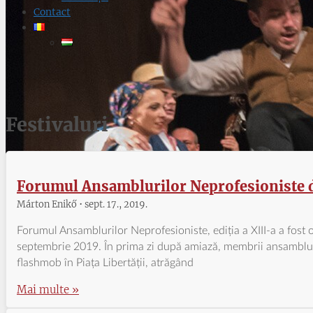
Contact
Festivaluri
Forumul Ansamblurilor Neprofesioniste di
Márton Enikő
sept. 17., 2019.
Forumul Ansamblurilor Neprofesioniste, ediția a XIII-a a fost
septembrie 2019. În prima zi după amiază, membrii ansambluri
flashmob în Piața Libertății, atrăgând
Mai multe »