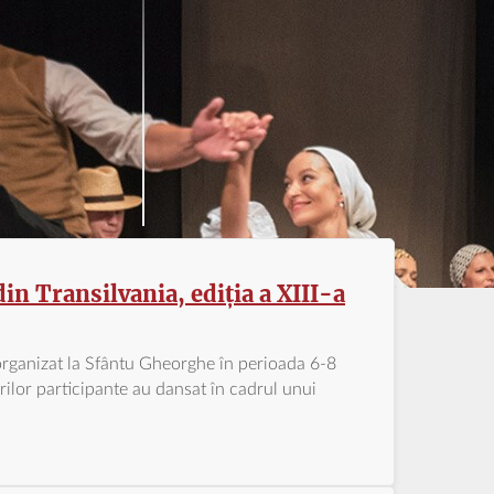
n Transilvania, ediția a XIII-a
 organizat la Sfântu Gheorghe în perioada 6-8
lor participante au dansat în cadrul unui