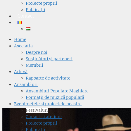
Proiecte proprii
Publicații
Contact
Home
Asociația
Despre noi
Susținători și parteneri
Membrii
Arhivă
Rapoarte de activitate
Ansambluri
Ansambluri Populare Maghiare
Formații de muzică populară
Evenimetele și proiectele noastre
Festivaluri
Cursuri și ateliere
Proiecte proprii
Publicații