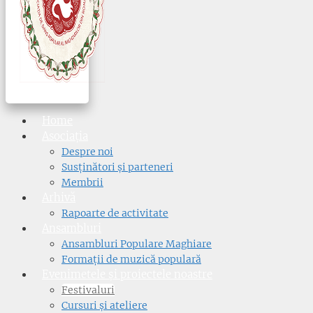
Home
Asociația
Despre noi
Susținători și parteneri
Membrii
Arhivă
Rapoarte de activitate
Ansambluri
Ansambluri Populare Maghiare
Formații de muzică populară
Evenimetele și proiectele noastre
Festivaluri
Cursuri și ateliere