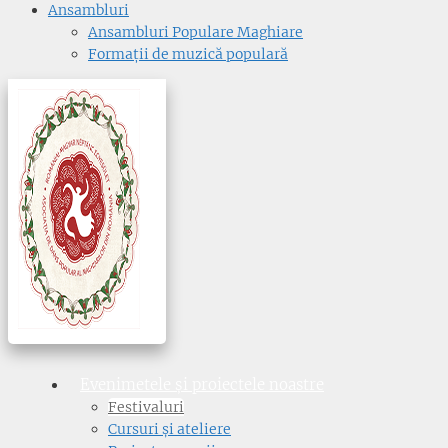
Ansambluri
Ansambluri Populare Maghiare
Formații de muzică populară
Evenimetele și proiectele noastre
Festivaluri
Cursuri și ateliere