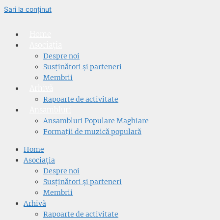
Sari la conținut
Home
Asociația
Despre noi
Susținători și parteneri
Membrii
Arhivă
Rapoarte de activitate
Ansambluri
Ansambluri Populare Maghiare
Formații de muzică populară
Home
Asociația
Despre noi
Susținători și parteneri
Membrii
Arhivă
Rapoarte de activitate