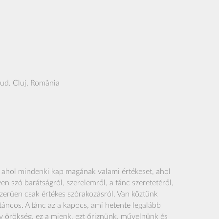
Jud. Cluj, România
, ahol mindenki kap magának valami értékeset, ahol
n szó barátságról, szerelemről, a tánc szeretetéről,
szerűen csak értékes szórakozásról. Van köztünk
áncos. A tánc az a kapocs, ami hetente legalább
y örökség, ez a mienk, ezt őriznünk, művelnünk és