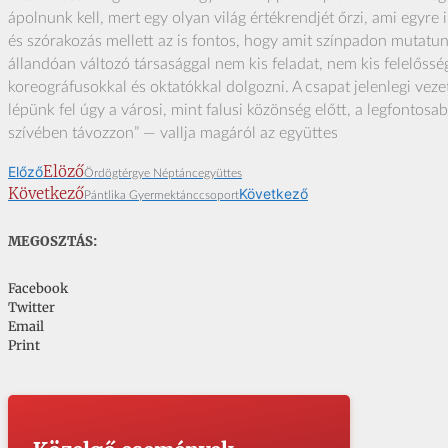
ápolnunk kell, mert egy olyan világ értékrendjét őrzi, ami egyre
és szórakozás mellett az is fontos, hogy amit színpadon mutatun
állandóan változó társasággal nem kis feladat, nem kis felelőssé
koreográfusokkal és oktatókkal dolgozni. A csapat jelenlegi ve
lépünk fel úgy a városi, mint falusi közönség előtt, a legfontos
szívében távozzon” — vallja magáról az együttes
Elöző
Előző
Ördögtérgye Néptáncegyüttes
Következő
Következő
Pántlika Gyermektánccsoport
MEGOSZTÁS:
Facebook
Twitter
Email
Print