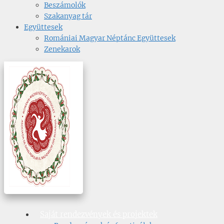
Beszámolók
Szakanyag tár
Együttesek
Romániai Magyar Néptánc Együttesek
Zenekarok
Saját rendezvények és projektek