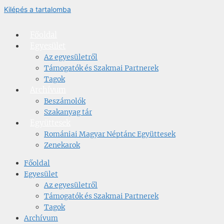
Kilépés a tartalomba
Főoldal
Egyesület
Az egyesületről
Támogatók és Szakmai Partnerek
Tagok
Archívum
Beszámolók
Szakanyag tár
Együttesek
Romániai Magyar Néptánc Együttesek
Zenekarok
Főoldal
Egyesület
Az egyesületről
Támogatók és Szakmai Partnerek
Tagok
Archívum