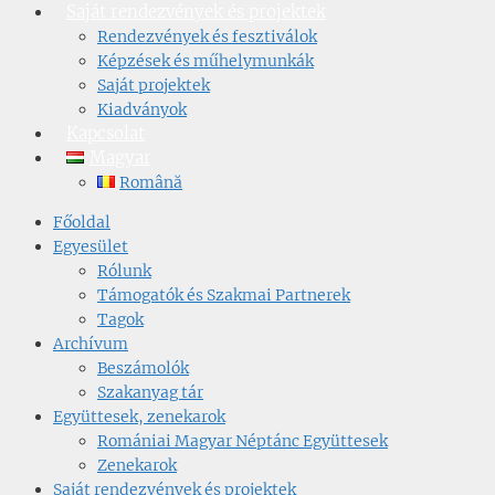
Saját rendezvények és projektek
Rendezvények és fesztiválok
Képzések és műhelymunkák
Saját projektek
Kiadványok
Kapcsolat
Magyar
Română
Főoldal
Egyesület
Rólunk
Támogatók és Szakmai Partnerek
Tagok
Archívum
Beszámolók
Szakanyag tár
Együttesek, zenekarok
Romániai Magyar Néptánc Együttesek
Zenekarok
Saját rendezvények és projektek