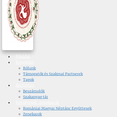
Főoldal
Egyesület
Rólunk
Támogatók és Szakmai Partnerek
Tagok
Archívum
Beszámolók
Szakanyag tár
Együttesek, zenekarok
Romániai Magyar Néptánc Együttesek
Zenekarok