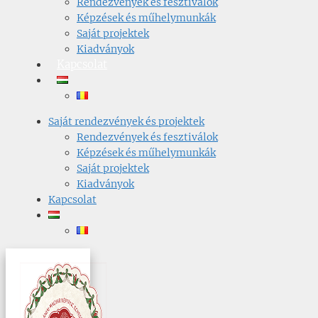
Rendezvények és fesztiválok
Képzések és műhelymunkák
Saját projektek
Kiadványok
Kapcsolat
Saját rendezvények és projektek
Rendezvények és fesztiválok
Képzések és műhelymunkák
Saját projektek
Kiadványok
Kapcsolat