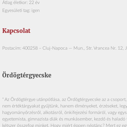
Átlag életkor: 22 év
Egyesületi tag: igen
Kapcsolat
Postacím: 400258 – Cluj-​Napoca — Mun., Str. Vrancea Nr. 12, 
Ördögtérgyecske
“ Az Ördögtérgye utánpótlása, az Ördögtérgyecske az a csoport
nem értéktárgyakat gyűjtünk, hanem élményeket, érzéseket, legye
hagyományőrzésről, alkotásról, önkifejezési formáról, vagy egy
egyetemista, gimnazista diák és munkásember, kezdő és haladó t
kétszer összefog minket. Hogy miért éppen néptánc? Mert ez eg