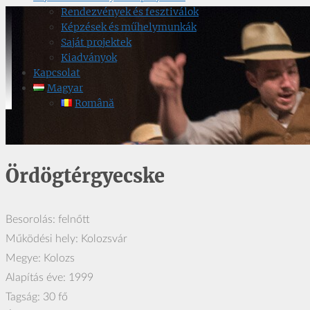
Rendezvények és fesztiválok
Képzések és műhelymunkák
Saját projektek
Kiadványok
Kapcsolat
Magyar
Română
Ördögtérgyecske
Besorolás: felnőtt
Működési hely: Kolozsvár
Megye: Kolozs
Alapítás éve: 1999
Tagság: 30 fő