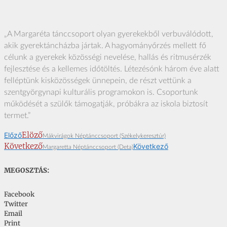
„A Margaréta tánccsoport olyan gyerekekből verbuválódott,
akik gyerektáncházba jártak. A hagyományőrzés mellett fő
célunk a gyerekek közösségi nevelése, hallás és ritmusérzék
fejlesztése és a kellemes időtöltés. Létezésónk három éve alatt
felléptünk kisközösségek ünnepein, de részt vettünk a
szentgyörgynapi kulturális programokon is. Csoportunk
működését a szülők támogatják, próbákra az iskola biztosít
termet.”
Elöző
Előző
Mákvirágok Néptánccsoport (Székelykeresztúr)
Következő
Következő
Margaretta Néptánccsoport (Deta)
MEGOSZTÁS:
Facebook
Twitter
Email
Print