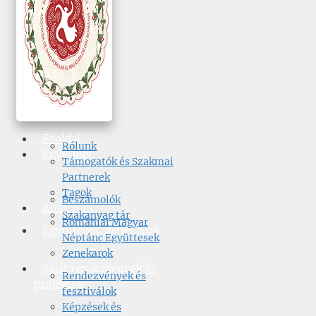
Főoldal
Rólunk
Egyesület
Támogatók és Szakmai
Partnerek
Tagok
Beszámolók
Archívum
Szakanyag tár
Romániai Magyar
Együttesek, zenekarok
Néptánc Együttesek
Zenekarok
Saját rendezvények és
Rendezvények és
projektek
fesztiválok
Képzések és