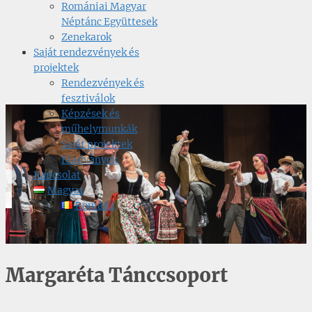
Romániai Magyar
Néptánc Együttesek
Zenekarok
Saját rendezvények és
projektek
Rendezvények és
fesztiválok
Képzések és
műhelymunkák
Saját projektek
Kiadványok
Kapcsolat
Magyar
Română
Margaréta Tánccsoport