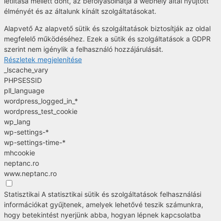
letiltása mellett dönt, az befolyásolhatja a webhely által nyújtott
élményét és az általunk kínált szolgáltatásokat.
Alapvető
Az alapvető sütik és szolgáltatások biztosítják az oldal
megfelelő működéséhez. Ezek a sütik és szolgáltatások a GDPR
szerint nem igénylik a felhasználó hozzájárulását.
Részletek megjelenítése
_lscache_vary
PHPSESSID
pll_language
wordpress_logged_in_*
wordpress_test_cookie
wp_lang
wp-settings-*
wp-settings-time-*
mhcookie
neptanc.ro
www.neptanc.ro
Statisztikai
A statisztikai sütik és szolgáltatások felhasználási
információkat gyűjtenek, amelyek lehetővé teszik számunkra,
hogy betekintést nyerjünk abba, hogyan lépnek kapcsolatba