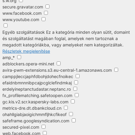
s.w.org
secure.gravatar.com
www.facebook.com
www.youtube.com
Egyéb szolgáltatások
Ez a kategória minden olyan sütit, domaint
és szolgáltatást magában foglal, amelyek nem tartoznak a
megadott kategóriákba, vagy amelyeket nem kategorizáltak.
Részletek megjelenítése
amp_*
adblockers.opera-mini.net
avira-pwm-extensions.s3.eu-central-1.amazonaws.com
camppjleccjaphfdbohjdohecfnoikec
efaidnbmnnnibpcajpcglclefindmkaj
erdelyineptanctudastar.neptanc.ro
fx_profilematching.safetoopen.com
gc.kis.v2.scr.kaspersky-labs.com
metrics-dre.dt.dbankcloud.cn
ohahllgiabjaoigichmmfljhkcfikeof
safeframe.googlesyndication.com
secured-pixel.com
web.facebook.com