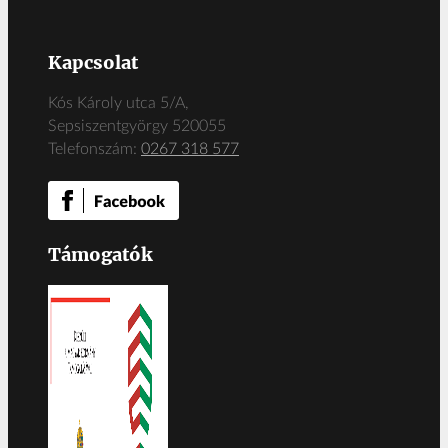
Kapcsolat
Kós Károly utca 5/A,
Sepsiszentgyörgy 520055
Telefonszám:
0267 318 577
Támogatók