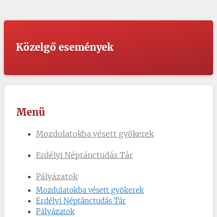
Közelgő események
Menü
Mozdulatokba vésett gyökerek
Erdélyi Néptánctudás Tár
Pályázatok
Mozdulatokba vésett gyökerek
Erdélyi Néptánctudás Tár
Pályázatok