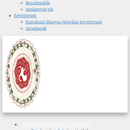
Beszámolók
Szakanyag tár
Együttesek
Romániai Magyar Néptánc Együttesek
Zenekarok
Saját rendezvények és projektek