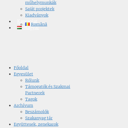
műhelymunkák
Saját projektek
Kiadványok
Kapcsolat
Română
Magyar
Főoldal
Egyesület
Rólunk
Támogatók és Szakmai
Partnerek
Tagok
Archívum
Beszámolók
Szakanyag tár
Együttesek, zenekarok