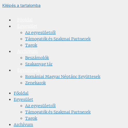
Kilépés a tartalomba
Főoldal
Egyesület
Az egyesületről
Támogatók és Szakmai Partnerek
Tagok
Archívum
Beszámolók
Szakanyag tár
Együttesek
Romániai Magyar Néptánc Együttesek
Zenekarok
Főoldal
Egyesület
Az egyesületről
Támogatók és Szakmai Partnerek
Tagok
Archívum