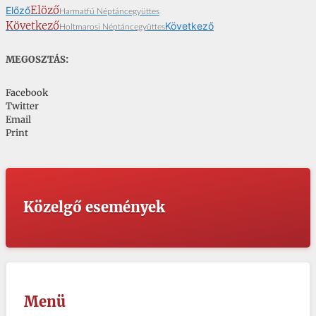
Elöző
Előző
Harmatfű Néptáncegyüttes
Következő
Következő
Holtmarosi Néptáncegyüttes
MEGOSZTÁS:
Facebook
Twitter
Email
Print
Közelgő események
Menü