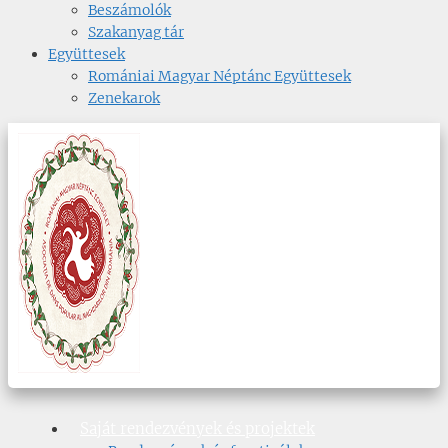
Beszámolók
Szakanyag tár
Együttesek
Romániai Magyar Néptánc Együttesek
Zenekarok
Saját rendezvények és projektek