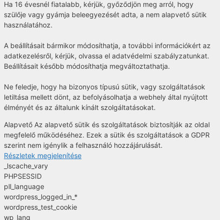
Ha 16 évesnél fiatalabb, kérjük, győződjön meg arról, hogy
szülője vagy gyámja beleegyezését adta, a nem alapvető sütik
használatához.
A beállításait bármikor módosíthatja, a további információkért az
adatkezelésről, kérjük, olvassa el adatvédelmi szabályzatunkat.
Beállításait később módosíthatja megváltoztathatja.
Ne feledje, hogy ha bizonyos típusú sütik, vagy szolgáltatások
letiltása mellett dönt, az befolyásolhatja a webhely által nyújtott
élményét és az általunk kínált szolgáltatásokat.
Alapvető
Az alapvető sütik és szolgáltatások biztosítják az oldal
megfelelő működéséhez. Ezek a sütik és szolgáltatások a GDPR
szerint nem igénylik a felhasználó hozzájárulását.
Részletek megjelenítése
_lscache_vary
PHPSESSID
pll_language
wordpress_logged_in_*
wordpress_test_cookie
wp_lang