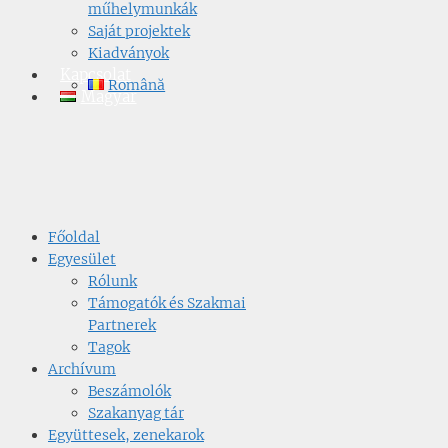
műhelymunkák
Saját projektek
Kiadványok
Kapcsolat
Română
Magyar
Főoldal
Egyesület
Rólunk
Támogatók és Szakmai
Partnerek
Tagok
Archívum
Beszámolók
Szakanyag tár
Együttesek, zenekarok