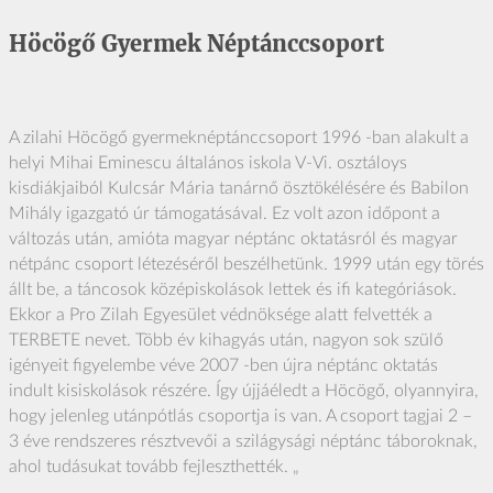
Höcögő Gyermek Néptánccsoport
A zilahi Höcögő gyermeknéptánccsoport 1996 -​ban alakult a
helyi Mihai Eminescu általános iskola V-​Vi. osztáloys
kisdiákjaiból Kulcsár Mária tanárnő ösztökélésére és Babilon
Mihály igazgató úr támogatásával. Ez volt azon időpont a
változás után, amióta magyar néptánc oktatásról és magyar
nétpánc csoport létezéséről beszélhetünk. 1999 után egy törés
állt be, a táncosok középiskolások lettek és ifi kategóriások.
Ekkor a Pro Zilah Egyesület védnöksége alatt felvették a
TERBETE nevet. Több év kihagyás után, nagyon sok szülő
igényeit figyelembe véve 2007 -​ben újra néptánc oktatás
indult kisiskolások részére. Így újjáéledt a Höcögő, olyannyira,
hogy jelenleg utánpótlás csoportja is van. A csoport tagjai 2 –
3 éve rendszeres résztvevői a szilágysági néptánc táboroknak,
ahol tudásukat tovább fejleszthették. „