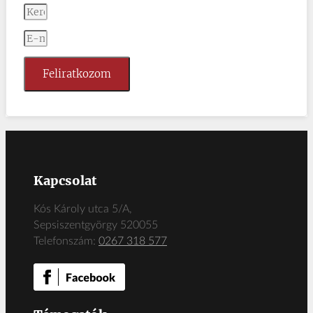
Feliratkozom
Kapcsolat
Kós Károly utca 5/A,
Sepsiszentgyörgy 520055
Telefonszám:
0267 318 577