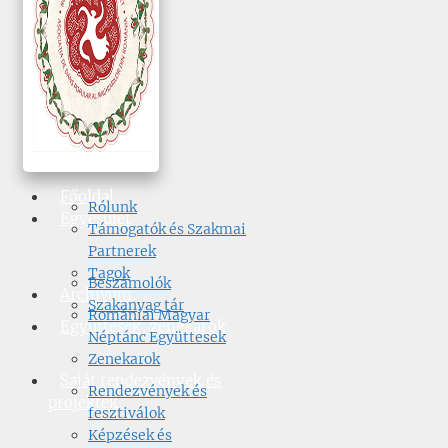
Főoldal
Rólunk
Egyesület
Támogatók és Szakmai
Partnerek
Tagok
Beszámolók
Archívum
Szakanyag tár
Romániai Magyar
Együttesek, zenekarok
Néptánc Együttesek
Zenekarok
Saját rendezvények és
Rendezvények és
projektek
fesztiválok
Képzések és