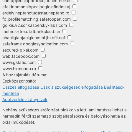
camppjleccjaphfdbohjdohecfnoikec
efaidnbmnnnibpcajpcglclefindmkaj
erdelyineptanctudastar.neptanc.ro
fx_profilematching.safetoopen.com
gc.kis.v2.scr.kaspersky-labs.com
metrics-dre.dt.dbankcloud.cn
ohahllgiabjaoigichmmfljhkcfikeof
safeframe.googlesyndication.com
secured-pixel.com
web.facebook.com
www.gstatic.com
www.hirmondo.ro
A hozzájárulás dátuma:
Eszközazonosító:
Összes elfogadása
Csak a szükségesek elfogadása
Beállítások
mentése
Adatvédelmi irányelvek
Néhány szükséges erőforrást blokkolva lett, ami hatással lehet a
harmadik féltől származó szolgáltatásokra és befolyásolhatja az
oldal működését.