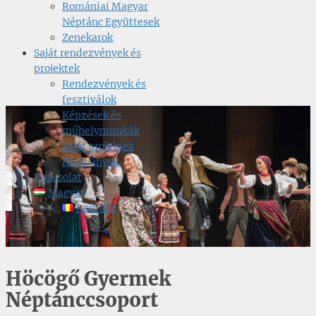
Romániai Magyar
Néptánc Együttesek
Zenekarok
Saját rendezvények és
projektek
Rendezvények és
fesztiválok
Képzések és
műhelymunkák
Saját projektek
Kiadványok
Kapcsolat
Magyar
Română
Höcögő Gyermek
Néptánccsoport