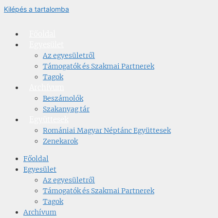
Kilépés a tartalomba
Főoldal
Egyesület
Az egyesületről
Támogatók és Szakmai Partnerek
Tagok
Archívum
Beszámolók
Szakanyag tár
Együttesek
Romániai Magyar Néptánc Együttesek
Zenekarok
Főoldal
Egyesület
Az egyesületről
Támogatók és Szakmai Partnerek
Tagok
Archívum