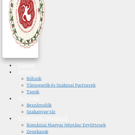
Főoldal
Egyesület
Rólunk
Támogatók és Szakmai Partnerek
Tagok
Archívum
Beszámolók
Szakanyag tár
Együttesek, zenekarok
Romániai Magyar Néptánc Együttesek
Zenekarok