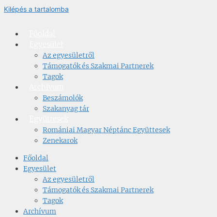
Kilépés a tartalomba
Főoldal
Egyesület
Az egyesületről
Támogatók és Szakmai Partnerek
Tagok
Archívum
Beszámolók
Szakanyag tár
Együttesek
Romániai Magyar Néptánc Együttesek
Zenekarok
Főoldal
Egyesület
Az egyesületről
Támogatók és Szakmai Partnerek
Tagok
Archívum