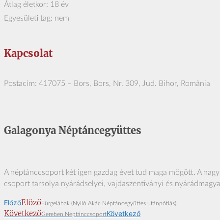
Átlag életkor: 18 év
Egyesületi tag: nem
Kapcsolat
Postacím: 417075 – Bors, Bors, Nr. 309, Jud. Bihor, România
Galagonya Néptáncegyüttes
A néptánccsoport két igen gazdag évet tud maga mögött. A nagy 
csoport tarsolya nyárádselyei, vajdaszentiványi és nyárádmagya
Elöző
Előző
Fürgelábak (Nyíló Akác Néptáncegyüttes utánpótlás)
Következő
Következő
Gereben Néptánccsoport