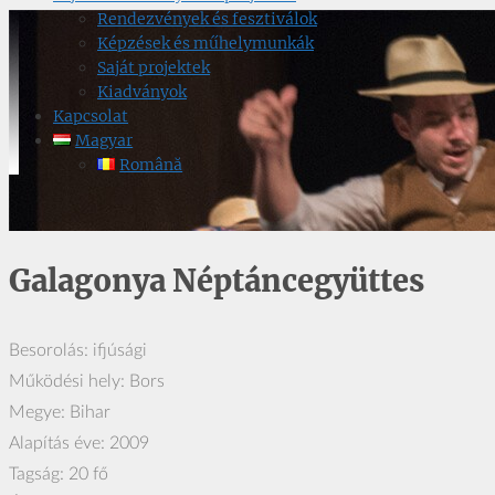
Rendezvények és fesztiválok
Képzések és műhelymunkák
Saját projektek
Kiadványok
Kapcsolat
Magyar
Română
Galagonya Néptáncegyüttes
Besorolás: ifjúsági
Működési hely: Bors
Megye: Bihar
Alapítás éve: 2009
Tagság: 20 fő