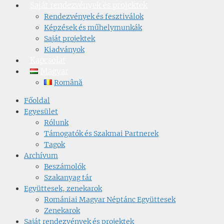
Saját rendezvények és projektek
Rendezvények és fesztiválok
Képzések és műhelymunkák
Saját projektek
Kiadványok
Kapcsolat
Magyar
Română
Főoldal
Egyesület
Rólunk
Támogatók és Szakmai Partnerek
Tagok
Archívum
Beszámolók
Szakanyag tár
Együttesek, zenekarok
Romániai Magyar Néptánc Együttesek
Zenekarok
Saját rendezvények és projektek