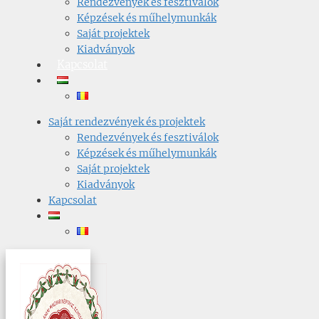
Rendezvények és fesztiválok
Képzések és műhelymunkák
Saját projektek
Kiadványok
Kapcsolat
Saját rendezvények és projektek
Rendezvények és fesztiválok
Képzések és műhelymunkák
Saját projektek
Kiadványok
Kapcsolat