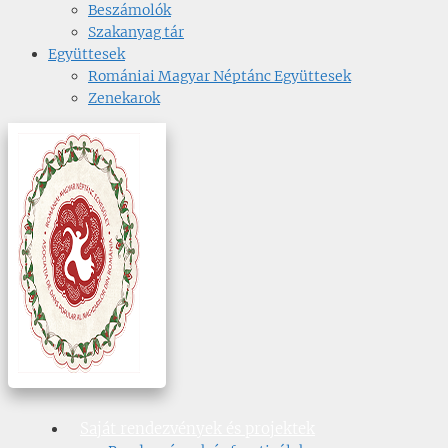
Beszámolók
Szakanyag tár
Együttesek
Romániai Magyar Néptánc Együttesek
Zenekarok
Saját rendezvények és projektek